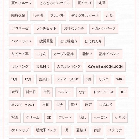
夏のフルーツ
とろとろオムライス
夏イチゴ
定番
臨時休業
お子様
アスパラ
デミグラスソース
お盆
ボロネーゼ
ランチセット
お得なランチ
和風ハンバーグ
バターライス
疲労回復
ひと味違う
ほうれん草
リピート率
ごはん
オープン記念
開催中
記念イベント
ランキング
台風14号
人気ランキング
Cafe＆BarMOCHIMOCHI
11月
12月
営業日
レディースDAY
3月
リンゴ
WBC
観戦
誕生日
牛乳
ヘルシー
なす
トマトソース
Bar
MOCHI MOCHI
本日
ツナ
価格
改定
にんにく
写真
クリーム
OK
デザート
涼し
ベーコン
かき氷
ケチャップ
明太子パスタ
7月
夏祭り
好評
スタミナ