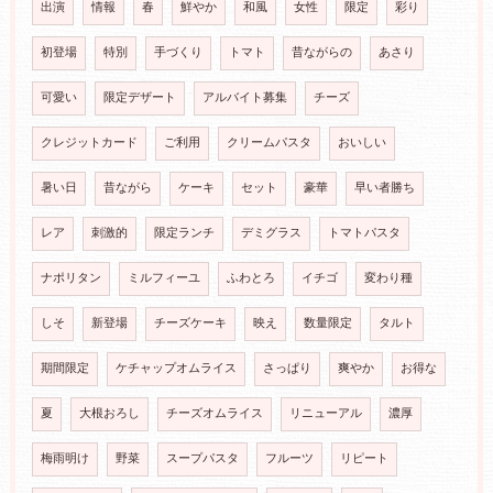
出演
情報
春
鮮やか
和風
女性
限定
彩り
初登場
特別
手づくり
トマト
昔ながらの
あさり
可愛い
限定デザート
アルバイト募集
チーズ
クレジットカード
ご利用
クリームパスタ
おいしい
暑い日
昔ながら
ケーキ
セット
豪華
早い者勝ち
レア
刺激的
限定ランチ
デミグラス
トマトパスタ
ナポリタン
ミルフィーユ
ふわとろ
イチゴ
変わり種
しそ
新登場
チーズケーキ
映え
数量限定
タルト
期間限定
ケチャップオムライス
さっぱり
爽やか
お得な
夏
大根おろし
チーズオムライス
リニューアル
濃厚
梅雨明け
野菜
スープパスタ
フルーツ
リピート