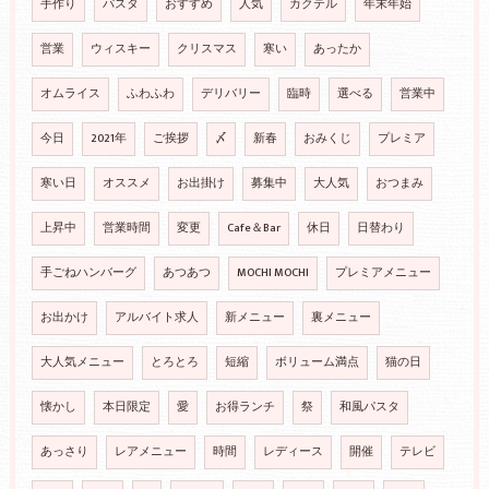
手作り
パスタ
おすすめ
人気
カクテル
年末年始
営業
ウィスキー
クリスマス
寒い
あったか
オムライス
ふわふわ
デリバリー
臨時
選べる
営業中
今日
2021年
ご挨拶
〆
新春
おみくじ
プレミア
寒い日
オススメ
お出掛け
募集中
大人気
おつまみ
上昇中
営業時間
変更
Cafe＆Bar
休日
日替わり
手ごねハンバーグ
あつあつ
MOCHI MOCHI
プレミアメニュー
お出かけ
アルバイト求人
新メニュー
裏メニュー
大人気メニュー
とろとろ
短縮
ボリューム満点
猫の日
懐かし
本日限定
愛
お得ランチ
祭
和風パスタ
あっさり
レアメニュー
時間
レディース
開催
テレビ