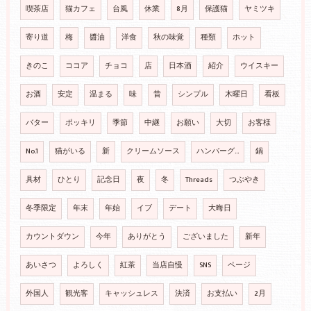
喫茶店
猫カフェ
台風
休業
8月
保護猫
ヤミツキ
寄り道
梅
醬油
洋食
秋の味覚
種類
ホット
きのこ
ココア
チョコ
店
日本酒
紹介
ウイスキー
お酒
安定
温まる
味
昔
シンプル
木曜日
看板
バター
ポッキリ
季節
中継
お願い
大切
お客様
No.1
猫がいる
新
クリームソース
ハンバーグ…
鍋
具材
ひとり
記念日
夜
冬
Threads
つぶやき
冬季限定
年末
年始
イブ
デート
大晦日
カウントダウン
今年
ありがとう
ございました
新年
あいさつ
よろしく
紅茶
当店自慢
SNS
ページ
外国人
観光客
キャッシュレス
決済
お支払い
2月