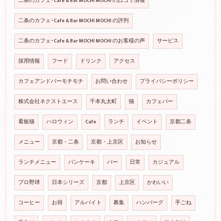
二条のカフェ･Cafe & Bar MOCHI MOCHI の口コミ情報
二条のカフェ･Cafe & Bar MOCHI MOCHI の評判
二条のカフェ･Cafe & Bar MOCHI MOCHI のお客様の声
サービス
採用情報
フード
ドリンク
アクセス
カフェアンドバーモチモチ
お問い合わせ
プライバシーポリシー
株式会社ネクストエース
千本丸太町
猫
カフェバー
看板猫
ハロウィン
Cafe
ランチ
イベント
京都二条
メニュー
京都・二条
京都・上京区
お知らせ
ランチメニュー
パンケーキ
バー
日常
カジュアル
プロ野球
日本シリーズ
京都
上京区
かわいい
コーヒー
お得
アルバイト
募集
ハンバーグ
手ごね