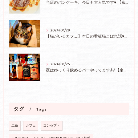
当店のパンケーキ、今日も大人気です♥ 【京都/二条】
2024/01/29
【猫がいるカフェ】本日の看板猫こぼれ話♥【京都/二条】
2024/01/25
夜はゆっくり飲めるバーやってます♪♪【京都/二条】
タグ
Tags
二条
カフェ
コンセプト