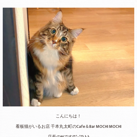
こんにちは！
看板猫がいるお店 千本丸太町のCafe＆Bar MOCHI MOCHI
店長のMです(*^-^*)♪♪