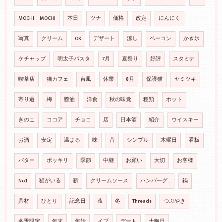
MOCHI MOCHI
本日
ツナ
価格
改定
にんにく
写真
クリーム
OK
デザート
涼し
ベーコン
かき氷
ケチャップ
明太子パスタ
7月
夏祭り
好評
スタミナ
喫茶店
猫カフェ
台風
休業
8月
保護猫
ヤミツキ
寄り道
梅
醬油
洋食
秋の味覚
種類
ホット
きのこ
ココア
チョコ
店
日本酒
紹介
ウイスキー
お酒
安定
温まる
味
昔
シンプル
木曜日
看板
バター
ポッキリ
季節
中継
お願い
大切
お客様
No.1
猫がいる
新
クリームソース
ハンバーグ…
鍋
具材
ひとり
記念日
夜
冬
Threads
つぶやき
冬季限定
年末
年始
イブ
デート
大晦日