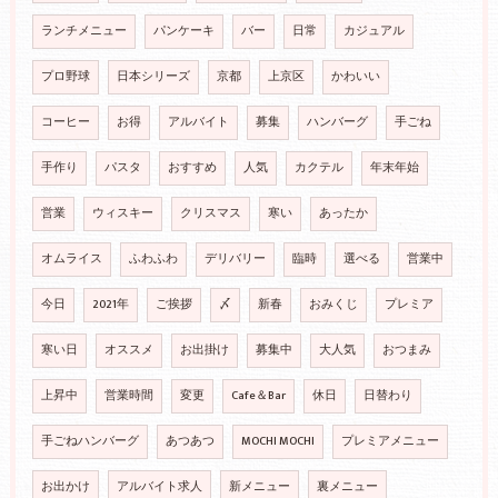
ランチメニュー
パンケーキ
バー
日常
カジュアル
プロ野球
日本シリーズ
京都
上京区
かわいい
コーヒー
お得
アルバイト
募集
ハンバーグ
手ごね
手作り
パスタ
おすすめ
人気
カクテル
年末年始
営業
ウィスキー
クリスマス
寒い
あったか
オムライス
ふわふわ
デリバリー
臨時
選べる
営業中
今日
2021年
ご挨拶
〆
新春
おみくじ
プレミア
寒い日
オススメ
お出掛け
募集中
大人気
おつまみ
上昇中
営業時間
変更
Cafe＆Bar
休日
日替わり
手ごねハンバーグ
あつあつ
MOCHI MOCHI
プレミアメニュー
お出かけ
アルバイト求人
新メニュー
裏メニュー