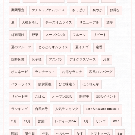
期間限定
ケチャップオムライス
さっぱり
爽やか
お得な
夏
大根おろし
チーズオムライス
リニューアル
濃厚
梅雨明け
野菜
スープパスタ
フルーツ
リピート
夏のフルーツ
とろとろオムライス
夏イチゴ
定番
臨時休業
お子様
アスパラ
デミグラスソース
お盆
ボロネーゼ
ランチセット
お得なランチ
和風ハンバーグ
バターライス
疲労回復
ひと味違う
ほうれん草
リピート率
ごはん
オープン記念
開催中
記念イベント
ランキング
台風14号
人気ランキング
Cafe＆BarMOCHIMOCHI
11月
12月
営業日
レディースDAY
3月
リンゴ
WBC
観戦
誕生日
牛乳
ヘルシー
なす
トマトソース
Bar