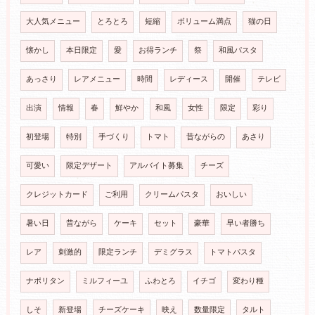
大人気メニュー
とろとろ
短縮
ボリューム満点
猫の日
懐かし
本日限定
愛
お得ランチ
祭
和風パスタ
あっさり
レアメニュー
時間
レディース
開催
テレビ
出演
情報
春
鮮やか
和風
女性
限定
彩り
初登場
特別
手づくり
トマト
昔ながらの
あさり
可愛い
限定デザート
アルバイト募集
チーズ
クレジットカード
ご利用
クリームパスタ
おいしい
暑い日
昔ながら
ケーキ
セット
豪華
早い者勝ち
レア
刺激的
限定ランチ
デミグラス
トマトパスタ
ナポリタン
ミルフィーユ
ふわとろ
イチゴ
変わり種
しそ
新登場
チーズケーキ
映え
数量限定
タルト