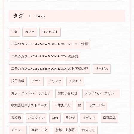
タグ
Tags
二条
カフェ
コンセプト
二条のカフェ･Cafe & Bar MOCHI MOCHI の口コミ情報
二条のカフェ･Cafe & Bar MOCHI MOCHI の評判
二条のカフェ･Cafe & Bar MOCHI MOCHI のお客様の声
サービス
採用情報
フード
ドリンク
アクセス
カフェアンドバーモチモチ
お問い合わせ
プライバシーポリシー
株式会社ネクストエース
千本丸太町
猫
カフェバー
看板猫
ハロウィン
Cafe
ランチ
イベント
京都二条
メニュー
京都・二条
京都・上京区
お知らせ