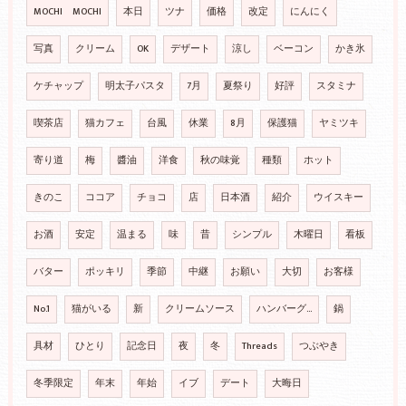
MOCHI MOCHI
本日
ツナ
価格
改定
にんにく
写真
クリーム
OK
デザート
涼し
ベーコン
かき氷
ケチャップ
明太子パスタ
7月
夏祭り
好評
スタミナ
喫茶店
猫カフェ
台風
休業
8月
保護猫
ヤミツキ
寄り道
梅
醬油
洋食
秋の味覚
種類
ホット
きのこ
ココア
チョコ
店
日本酒
紹介
ウイスキー
お酒
安定
温まる
味
昔
シンプル
木曜日
看板
バター
ポッキリ
季節
中継
お願い
大切
お客様
No.1
猫がいる
新
クリームソース
ハンバーグ…
鍋
具材
ひとり
記念日
夜
冬
Threads
つぶやき
冬季限定
年末
年始
イブ
デート
大晦日