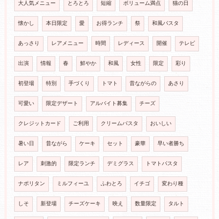
大人気メニュー
とろとろ
短縮
ボリューム満点
猫の日
懐かし
本日限定
愛
お得ランチ
祭
和風パスタ
あっさり
レアメニュー
時間
レディース
開催
テレビ
出演
情報
春
鮮やか
和風
女性
限定
彩り
初登場
特別
手づくり
トマト
昔ながらの
あさり
可愛い
限定デザート
アルバイト募集
チーズ
クレジットカード
ご利用
クリームパスタ
おいしい
暑い日
昔ながら
ケーキ
セット
豪華
早い者勝ち
レア
刺激的
限定ランチ
デミグラス
トマトパスタ
ナポリタン
ミルフィーユ
ふわとろ
イチゴ
変わり種
しそ
新登場
チーズケーキ
映え
数量限定
タルト