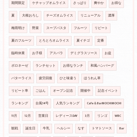
期間限定
ケチャップオムライス
さっぱり
爽やか
お得な
夏
大根おろし
チーズオムライス
リニューアル
濃厚
梅雨明け
野菜
スープパスタ
フルーツ
リピート
夏のフルーツ
とろとろオムライス
夏イチゴ
定番
臨時休業
お子様
アスパラ
デミグラスソース
お盆
ボロネーゼ
ランチセット
お得なランチ
和風ハンバーグ
バターライス
疲労回復
ひと味違う
ほうれん草
リピート率
ごはん
オープン記念
開催中
記念イベント
ランキング
台風14号
人気ランキング
Cafe＆BarMOCHIMOCHI
11月
12月
営業日
レディースDAY
3月
リンゴ
WBC
観戦
誕生日
牛乳
ヘルシー
なす
トマトソース
Bar