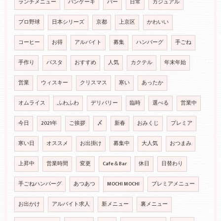
ランチメニュー
パンケーキ
バー
日常
カジュアル
プロ野球
日本シリーズ
京都
上京区
かわいい
コーヒー
お得
アルバイト
募集
ハンバーグ
手ごね
手作り
パスタ
おすすめ
人気
カクテル
年末年始
営業
ウィスキー
クリスマス
寒い
あったか
オムライス
ふわふわ
デリバリー
臨時
選べる
営業中
今日
2021年
ご挨拶
〆
新春
おみくじ
プレミア
寒い日
オススメ
お出掛け
募集中
大人気
おつまみ
上昇中
営業時間
変更
Cafe＆Bar
休日
日替わり
手ごねハンバーグ
あつあつ
MOCHI MOCHI
プレミアメニュー
お出かけ
アルバイト求人
新メニュー
裏メニュー