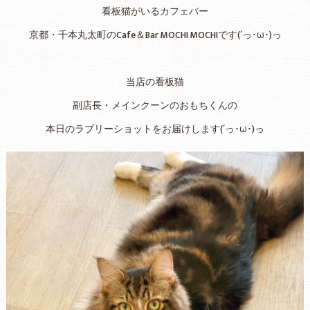
看板猫がいるカフェバー
京都・千本丸太町のCafe＆Bar MOCHI MOCHIです(´っ･ω･)っ
当店の看板猫
副店長・メインクーンのおもちくんの
本日のラブリーショットをお届けします(´っ･ω･)っ