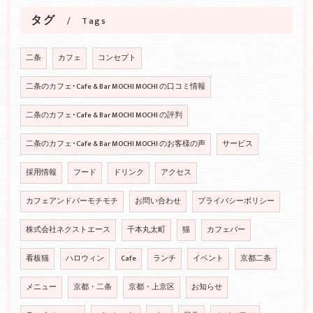
タグ
Tags
二条
カフェ
コンセプト
二条のカフェ･Cafe & Bar MOCHI MOCHI の口コミ情報
二条のカフェ･Cafe & Bar MOCHI MOCHI の評判
二条のカフェ･Cafe & Bar MOCHI MOCHI のお客様の声
サービス
採用情報
フード
ドリンク
アクセス
カフェアンドバーモチモチ
お問い合わせ
プライバシーポリシー
株式会社ネクストエース
千本丸太町
猫
カフェバー
看板猫
ハロウィン
Cafe
ランチ
イベント
京都二条
メニュー
京都・二条
京都・上京区
お知らせ