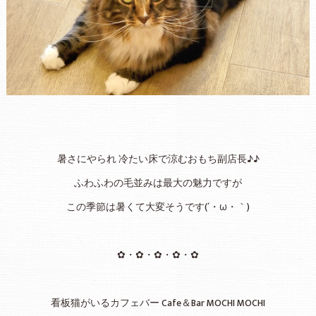
暑さにやられ 冷たい床で涼むおもち副店長♪♪
ふわふわの毛並みは最大の魅力ですが
この季節は暑くて大変そうです(´・ω・｀)
✿・✿・✿・✿・✿
看板猫がいるカフェバー Cafe＆Bar MOCHI MOCHI