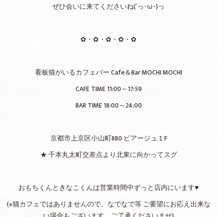
ぜひ会いに来てくださいね(´っ･ω･)っ
✿・✿・✿・✿・✿
看板猫がいるカフェバー Cafe＆Bar MOCHI MOCHI
CAFE TIME 11:00～17:59
BAR TIME 18:00～24:00
京都市上京区小山町880 ピアージュ１F
★ 千本丸太町交差点より北東に向かってスグ
おもちくんときなこくんは営業時間中ずっと店内にいます♥
(※猫カフェではありませんので、なでなで等 ご要望にお応え出来な
い場合もございます。ご了承くださいませ)