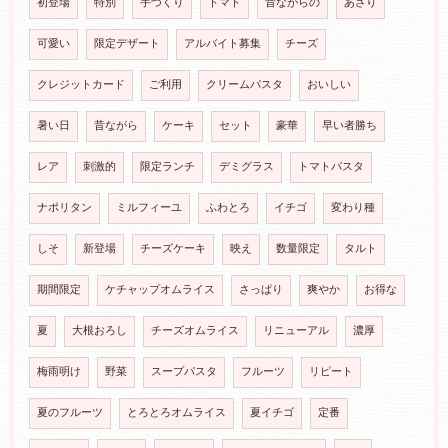
初登場
特別
手づくり
トマト
昔ながらの
あさり
可愛い
限定デザート
アルバイト募集
チーズ
クレジットカード
ご利用
クリームパスタ
おいしい
暑い日
昔ながら
ケーキ
セット
豪華
早い者勝ち
レア
刺激的
限定ランチ
デミグラス
トマトパスタ
ナポリタン
ミルフィーユ
ふわとろ
イチゴ
変わり種
しそ
新登場
チーズケーキ
映え
数量限定
タルト
期間限定
ケチャップオムライス
さっぱり
爽やか
お得な
夏
大根おろし
チーズオムライス
リニューアル
濃厚
梅雨明け
野菜
スープパスタ
フルーツ
リピート
夏のフルーツ
とろとろオムライス
夏イチゴ
定番