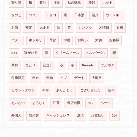
寄り道
梅
醬油
洋食
秋の味覚
種類
ホット
きのこ
ココア
チョコ
店
日本酒
紹介
ウイスキー
お酒
安定
温まる
味
昔
シンプル
木曜日
看板
バター
ポッキリ
季節
中継
お願い
大切
お客様
No.1
猫がいる
新
クリームソース
ハンバーグ…
鍋
具材
ひとり
記念日
夜
冬
Threads
つぶやき
冬季限定
年末
年始
イブ
デート
大晦日
カウントダウン
今年
ありがとう
ございました
新年
あいさつ
よろしく
紅茶
当店自慢
SNS
ページ
外国人
観光客
キャッシュレス
決済
お支払い
2月