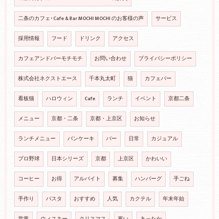
二条のカフェ･Cafe & Bar MOCHI MOCHI のお客様の声
サービス
採用情報
フード
ドリンク
アクセス
カフェアンドバーモチモチ
お問い合わせ
プライバシーポリシー
株式会社ネクストエース
千本丸太町
猫
カフェバー
看板猫
ハロウィン
Cafe
ランチ
イベント
京都二条
メニュー
京都・二条
京都・上京区
お知らせ
ランチメニュー
パンケーキ
バー
日常
カジュアル
プロ野球
日本シリーズ
京都
上京区
かわいい
コーヒー
お得
アルバイト
募集
ハンバーグ
手ごね
手作り
パスタ
おすすめ
人気
カクテル
年末年始
営業
ウィスキー
クリスマス
寒い
あったか