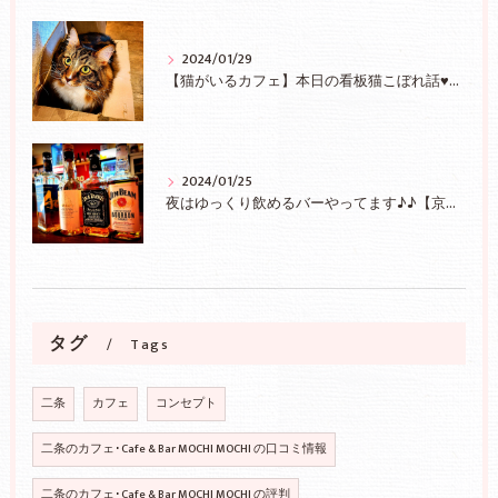
2024/01/29
【猫がいるカフェ】本日の看板猫こぼれ話♥【京都/二条】
2024/01/25
夜はゆっくり飲めるバーやってます♪♪【京都/二条】
タグ
Tags
二条
カフェ
コンセプト
二条のカフェ･Cafe & Bar MOCHI MOCHI の口コミ情報
二条のカフェ･Cafe & Bar MOCHI MOCHI の評判