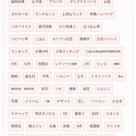
臨時休業
お子様
アスパラ
デミグラスソース
お盆
ボロネーゼ
ランチセット
お得なランチ
和風ハンバーグ
バターライス
疲労回復
ひと味違う
ほうれん草
リピート率
ごはん
オープン記念
開催中
記念イベント
ランキング
台風14号
人気ランキング
Cafe＆BarMOCHIMOCHI
11月
12月
営業日
レディースDAY
3月
リンゴ
WBC
観戦
誕生日
牛乳
ヘルシー
なす
トマトソース
Bar
MOCHI MOCHI
本日
ツナ
価格
改定
にんにく
写真
クリーム
OK
デザート
涼し
ベーコン
かき氷
ケチャップ
明太子パスタ
7月
夏祭り
好評
スタミナ
喫茶店
猫カフェ
台風
休業
8月
保護猫
ヤミツキ