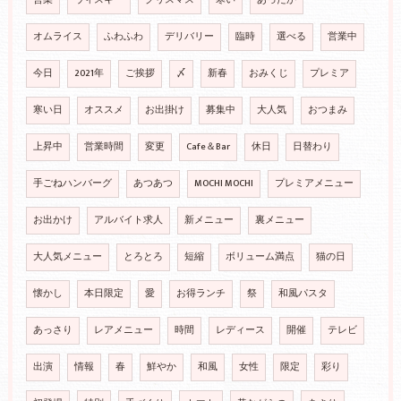
オムライス
ふわふわ
デリバリー
臨時
選べる
営業中
今日
2021年
ご挨拶
〆
新春
おみくじ
プレミア
寒い日
オススメ
お出掛け
募集中
大人気
おつまみ
上昇中
営業時間
変更
Cafe＆Bar
休日
日替わり
手ごねハンバーグ
あつあつ
MOCHI MOCHI
プレミアメニュー
お出かけ
アルバイト求人
新メニュー
裏メニュー
大人気メニュー
とろとろ
短縮
ボリューム満点
猫の日
懐かし
本日限定
愛
お得ランチ
祭
和風パスタ
あっさり
レアメニュー
時間
レディース
開催
テレビ
出演
情報
春
鮮やか
和風
女性
限定
彩り