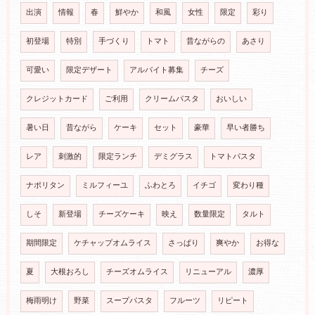
出演
情報
春
鮮やか
和風
女性
限定
彩り
初登場
特別
手づくり
トマト
昔ながらの
あさり
可愛い
限定デザート
アルバイト募集
チーズ
クレジットカード
ご利用
クリームパスタ
おいしい
暑い日
昔ながら
ケーキ
セット
豪華
早い者勝ち
レア
刺激的
限定ランチ
デミグラス
トマトパスタ
ナポリタン
ミルフィーユ
ふわとろ
イチゴ
変わり種
しそ
新登場
チーズケーキ
映え
数量限定
タルト
期間限定
ケチャップオムライス
さっぱり
爽やか
お得な
夏
大根おろし
チーズオムライス
リニューアル
濃厚
梅雨明け
野菜
スープパスタ
フルーツ
リピート