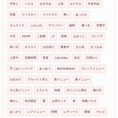
手作り
パスタ
おすすめ
人気
カクテル
年末年始
営業
ウィスキー
クリスマス
寒い
あったか
オムライス
ふわふわ
デリバリー
臨時
選べる
営業中
今日
2021年
ご挨拶
〆
新春
おみくじ
プレミア
寒い日
オススメ
お出掛け
募集中
大人気
おつまみ
上昇中
営業時間
変更
Cafe＆Bar
休日
日替わり
手ごねハンバーグ
あつあつ
MOCHI MOCHI
プレミアメニュー
お出かけ
アルバイト求人
新メニュー
裏メニュー
大人気メニュー
とろとろ
短縮
ボリューム満点
猫の日
懐かし
本日限定
愛
お得ランチ
祭
和風パスタ
あっさり
レアメニュー
時間
レディース
開催
テレビ