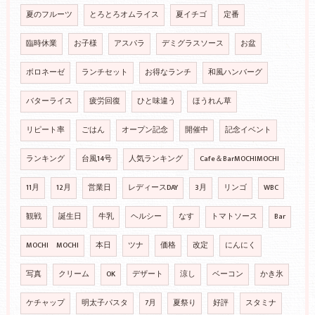
夏のフルーツ
とろとろオムライス
夏イチゴ
定番
臨時休業
お子様
アスパラ
デミグラスソース
お盆
ボロネーゼ
ランチセット
お得なランチ
和風ハンバーグ
バターライス
疲労回復
ひと味違う
ほうれん草
リピート率
ごはん
オープン記念
開催中
記念イベント
ランキング
台風14号
人気ランキング
Cafe＆BarMOCHIMOCHI
11月
12月
営業日
レディースDAY
3月
リンゴ
WBC
観戦
誕生日
牛乳
ヘルシー
なす
トマトソース
Bar
MOCHI MOCHI
本日
ツナ
価格
改定
にんにく
写真
クリーム
OK
デザート
涼し
ベーコン
かき氷
ケチャップ
明太子パスタ
7月
夏祭り
好評
スタミナ