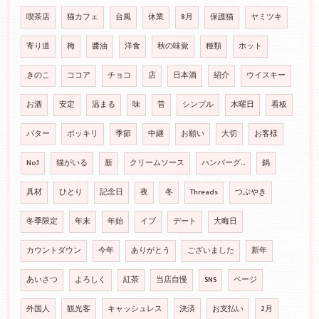
喫茶店
猫カフェ
台風
休業
8月
保護猫
ヤミツキ
寄り道
梅
醬油
洋食
秋の味覚
種類
ホット
きのこ
ココア
チョコ
店
日本酒
紹介
ウイスキー
お酒
安定
温まる
味
昔
シンプル
木曜日
看板
バター
ポッキリ
季節
中継
お願い
大切
お客様
No.1
猫がいる
新
クリームソース
ハンバーグ…
鍋
具材
ひとり
記念日
夜
冬
Threads
つぶやき
冬季限定
年末
年始
イブ
デート
大晦日
カウントダウン
今年
ありがとう
ございました
新年
あいさつ
よろしく
紅茶
当店自慢
SNS
ページ
外国人
観光客
キャッシュレス
決済
お支払い
2月