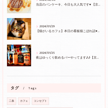
当店のパンケーキ、今日も大人気です♥ 【京都/二条】
2024/01/29
【猫がいるカフェ】本日の看板猫こぼれ話♥【京都/二条】
2024/01/25
夜はゆっくり飲めるバーやってます♪♪【京都/二条】
タグ
Tags
二条
カフェ
コンセプト