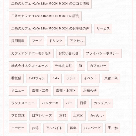
二条のカフェ･Cafe & Bar MOCHI MOCHI の口コミ情報
二条のカフェ･Cafe & Bar MOCHI MOCHI の評判
二条のカフェ･Cafe & Bar MOCHI MOCHI のお客様の声
サービス
採用情報
フード
ドリンク
アクセス
カフェアンドバーモチモチ
お問い合わせ
プライバシーポリシー
株式会社ネクストエース
千本丸太町
猫
カフェバー
看板猫
ハロウィン
Cafe
ランチ
イベント
京都二条
メニュー
京都・二条
京都・上京区
お知らせ
ランチメニュー
パンケーキ
バー
日常
カジュアル
プロ野球
日本シリーズ
京都
上京区
かわいい
コーヒー
お得
アルバイト
募集
ハンバーグ
手ごね