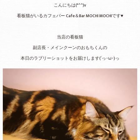
こんにちは(*^^)v
看板猫がいるカフェバー Cafe＆Bar MOCHI MOCHIです♥
当店の看板猫
副店長・メインクーンのおもちくんの
本日のラブリーショットをお届けします(´っ･ω･)っ