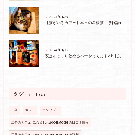
2024/01/29
【猫がいるカフェ】本日の看板猫こぼれ話♥【京都/二条】
2024/01/25
夜はゆっくり飲めるバーやってます♪♪【京都/二条】
タグ
Tags
二条
カフェ
コンセプト
二条のカフェ･Cafe & Bar MOCHI MOCHI の口コミ情報