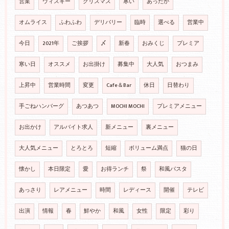
営業
ウィスキー
クリスマス
寒い
あったか
オムライス
ふわふわ
デリバリー
臨時
選べる
営業中
今日
2021年
ご挨拶
〆
新春
おみくじ
プレミア
寒い日
オススメ
お出掛け
募集中
大人気
おつまみ
上昇中
営業時間
変更
Cafe＆Bar
休日
日替わり
手ごねハンバーグ
あつあつ
MOCHI MOCHI
プレミアメニュー
お出かけ
アルバイト求人
新メニュー
裏メニュー
大人気メニュー
とろとろ
短縮
ボリューム満点
猫の日
懐かし
本日限定
愛
お得ランチ
祭
和風パスタ
あっさり
レアメニュー
時間
レディース
開催
テレビ
出演
情報
春
鮮やか
和風
女性
限定
彩り