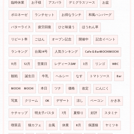
臨時休業
お子様
アスパラ
デミグラスソース
お盆
ボロネーゼ
ランチセット
お得なランチ
和風ハンバーグ
バターライス
疲労回復
ひと味違う
ほうれん草
リピート率
ごはん
オープン記念
開催中
記念イベント
ランキング
台風14号
人気ランキング
Cafe＆BarMOCHIMOCHI
11月
12月
営業日
レディースDAY
3月
リンゴ
WBC
観戦
誕生日
牛乳
ヘルシー
なす
トマトソース
Bar
MOCHI MOCHI
本日
ツナ
価格
改定
にんにく
写真
クリーム
OK
デザート
涼し
ベーコン
かき氷
ケチャップ
明太子パスタ
7月
夏祭り
好評
スタミナ
喫茶店
猫カフェ
台風
休業
8月
保護猫
ヤミツキ