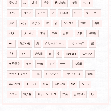
寄り道
梅
醬油
洋食
秋の味覚
種類
ホット
きのこ
ココア
チョコ
店
日本酒
紹介
ウイスキー
お酒
安定
温まる
味
昔
シンプル
木曜日
看板
バター
ポッキリ
季節
中継
お願い
大切
お客様
No.1
猫がいる
新
クリームソース
ハンバーグ…
鍋
具材
ひとり
記念日
夜
冬
Threads
つぶやき
冬季限定
年末
年始
イブ
デート
大晦日
カウントダウン
今年
ありがとう
ございました
新年
あいさつ
よろしく
紅茶
当店自慢
SNS
ページ
外国人
観光客
キャッシュレス
決済
お支払い
2月