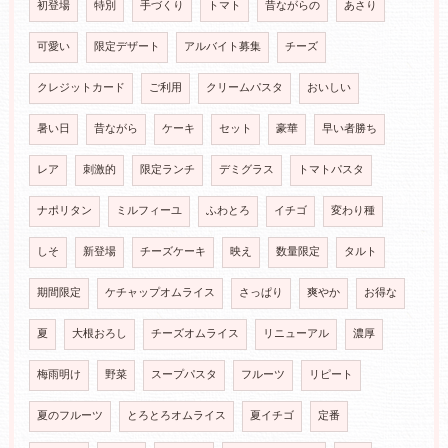
初登場
特別
手づくり
トマト
昔ながらの
あさり
可愛い
限定デザート
アルバイト募集
チーズ
クレジットカード
ご利用
クリームパスタ
おいしい
暑い日
昔ながら
ケーキ
セット
豪華
早い者勝ち
レア
刺激的
限定ランチ
デミグラス
トマトパスタ
ナポリタン
ミルフィーユ
ふわとろ
イチゴ
変わり種
しそ
新登場
チーズケーキ
映え
数量限定
タルト
期間限定
ケチャップオムライス
さっぱり
爽やか
お得な
夏
大根おろし
チーズオムライス
リニューアル
濃厚
梅雨明け
野菜
スープパスタ
フルーツ
リピート
夏のフルーツ
とろとろオムライス
夏イチゴ
定番