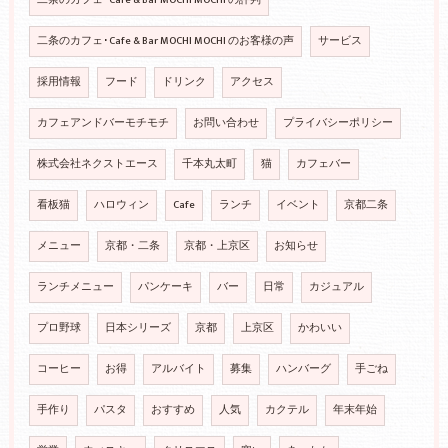
二条のカフェ･Cafe & Bar MOCHI MOCHI の評判
二条のカフェ･Cafe & Bar MOCHI MOCHI のお客様の声
サービス
採用情報
フード
ドリンク
アクセス
カフェアンドバーモチモチ
お問い合わせ
プライバシーポリシー
株式会社ネクストエース
千本丸太町
猫
カフェバー
看板猫
ハロウィン
Cafe
ランチ
イベント
京都二条
メニュー
京都・二条
京都・上京区
お知らせ
ランチメニュー
パンケーキ
バー
日常
カジュアル
プロ野球
日本シリーズ
京都
上京区
かわいい
コーヒー
お得
アルバイト
募集
ハンバーグ
手ごね
手作り
パスタ
おすすめ
人気
カクテル
年末年始